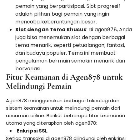
pemain yang berpartisipasi. Slot progresif
adalah pilihan bagi pemain yang ingin
mencoba keberuntungan besar.
Slot dengan Tema Khusus
: Di agen878, Anda
juga bisa menemukan slot dengan berbagai
tema menarik, seperti petualangan, fantasi,
dan budaya populer. Tema ini membuat
pengalaman bermain semakin menarik dan
bervariasi.
Fitur Keamanan di Agen878 untuk
Melindungi Pemain
Agen878 menggunakan berbagai teknologi dan
sistem keamanan untuk melindungi pemain dari
ancaman online. Berikut beberapa fitur keamanan
utama yang diterapkan oleh agen878:
Enkripsi SSL
Setiap transaksi di agen878 dilindungi oleh enkripsi