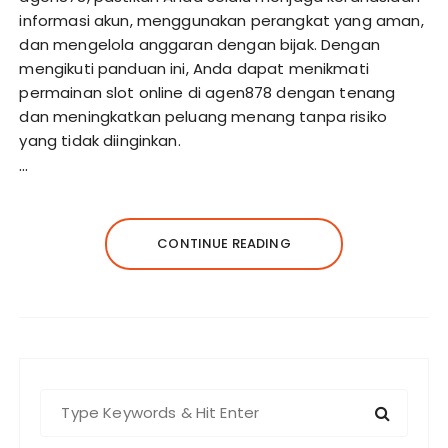
informasi akun, menggunakan perangkat yang aman,
dan mengelola anggaran dengan bijak. Dengan
mengikuti panduan ini, Anda dapat menikmati
permainan slot online di agen878 dengan tenang
dan meningkatkan peluang menang tanpa risiko
yang tidak diinginkan.
…
CONTINUE READING
S
e