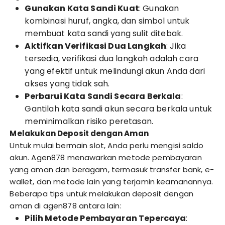
Gunakan Kata Sandi Kuat
: Gunakan
kombinasi huruf, angka, dan simbol untuk
membuat kata sandi yang sulit ditebak.
Aktifkan Verifikasi Dua Langkah
: Jika
tersedia, verifikasi dua langkah adalah cara
yang efektif untuk melindungi akun Anda dari
akses yang tidak sah.
Perbarui Kata Sandi Secara Berkala
:
Gantilah kata sandi akun secara berkala untuk
meminimalkan risiko peretasan.
Melakukan Deposit dengan Aman
Untuk mulai bermain slot, Anda perlu mengisi saldo
akun. Agen878 menawarkan metode pembayaran
yang aman dan beragam, termasuk transfer bank, e-
wallet, dan metode lain yang terjamin keamanannya.
Beberapa tips untuk melakukan deposit dengan
aman di agen878 antara lain:
Pilih Metode Pembayaran Tepercaya
: