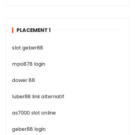
a
r
c
h
PLACEMENT 1
f
o
r
slot geber88
:
mpo878 login
dower 88
luber88 link alternatif
as7000 slot online
geber88 login