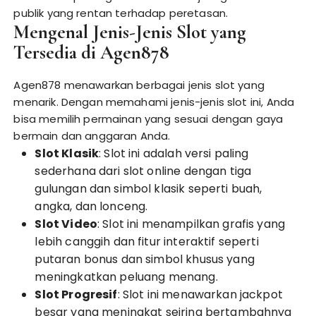
publik yang rentan terhadap peretasan.
Mengenal Jenis-Jenis Slot yang
Tersedia di Agen878
Agen878 menawarkan berbagai jenis slot yang
menarik. Dengan memahami jenis-jenis slot ini, Anda
bisa memilih permainan yang sesuai dengan gaya
bermain dan anggaran Anda.
Slot Klasik
: Slot ini adalah versi paling
sederhana dari slot online dengan tiga
gulungan dan simbol klasik seperti buah,
angka, dan lonceng.
Slot Video
: Slot ini menampilkan grafis yang
lebih canggih dan fitur interaktif seperti
putaran bonus dan simbol khusus yang
meningkatkan peluang menang.
Slot Progresif
: Slot ini menawarkan jackpot
besar yang meningkat seiring bertambahnya