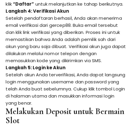
klik
“Daftar”
untuk melanjutkan ke tahap berikutnya.
Langkah 4: Verifikasi Akun
Setelah pendaftaran berhasil, Anda akan menerima
email verifikasi dari gercep88. Buka email tersebut
dan klik link verifikasi yang diberikan. Proses ini untuk
memastikan bahwa Anda adalah pemilik sah dari
akun yang baru saja dibuat. Verifikasi akun juga dapat
dilakukan melalui nomor telepon dengan
memasukkan kode yang dikirimkan via SMS.
Langkah 5: Login ke Akun
Setelah akun Anda terverifikasi, Anda dapat langsung
login menggunakan username dan password yang
telah Anda buat sebelumnya. Cukup klik tombol Login
di halaman utama dan masukkan informasi login
yang benar.
Melakukan Deposit untuk Bermain
Slot