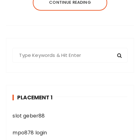
CONTINUE READING
S
e
a
r
c
h
PLACEMENT 1
f
o
r
slot geber88
:
mpo878 login