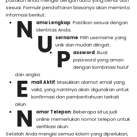
pastikan Anda mengisi dengan data yang benar dan
sesuai. Formulir pendaftaran biasanya akan meminta
informasi berikut:
N
ama Lengkap
: Pastikan sesuai dengan
identitas Anda.
U
sername
: Pilih username yang
unik dan mudah diingat.
P
assword
: Buat
password yang aman
dengan kombinasi huruf
dan angka.
E
mail Aktif
: Masukkan alamat email yang
valid, yang nantinya akan digunakan untuk
konfirmasi dan pemberitahuan terkait
akun.
N
omor Telepon
: Beberapa situs judi
online memerlukan nomor telepon untuk
verifikasi akun.
Setelah Anda mengisi semua kolom yang diperlukan,