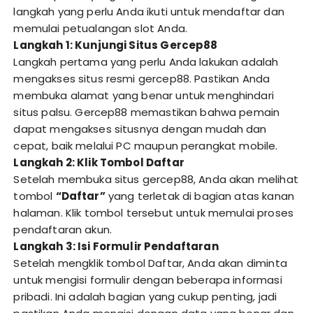
langkah yang perlu Anda ikuti untuk mendaftar dan
memulai petualangan slot Anda.
Langkah 1: Kunjungi Situs Gercep88
Langkah pertama yang perlu Anda lakukan adalah
mengakses situs resmi gercep88. Pastikan Anda
membuka alamat yang benar untuk menghindari
situs palsu. Gercep88 memastikan bahwa pemain
dapat mengakses situsnya dengan mudah dan
cepat, baik melalui PC maupun perangkat mobile.
Langkah 2: Klik Tombol Daftar
Setelah membuka situs gercep88, Anda akan melihat
tombol
“Daftar”
yang terletak di bagian atas kanan
halaman. Klik tombol tersebut untuk memulai proses
pendaftaran akun.
Langkah 3: Isi Formulir Pendaftaran
Setelah mengklik tombol Daftar, Anda akan diminta
untuk mengisi formulir dengan beberapa informasi
pribadi. Ini adalah bagian yang cukup penting, jadi