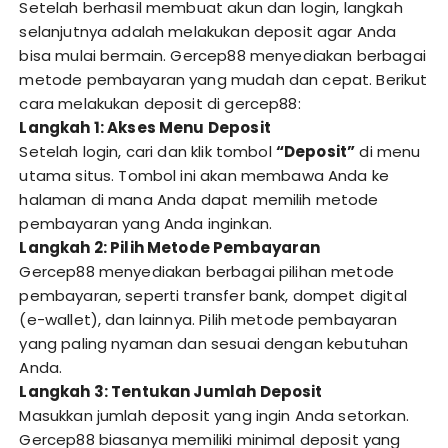
Setelah berhasil membuat akun dan login, langkah
selanjutnya adalah melakukan deposit agar Anda
bisa mulai bermain. Gercep88 menyediakan berbagai
metode pembayaran yang mudah dan cepat. Berikut
cara melakukan deposit di gercep88:
Langkah 1: Akses Menu Deposit
Setelah login, cari dan klik tombol
“Deposit”
di menu
utama situs. Tombol ini akan membawa Anda ke
halaman di mana Anda dapat memilih metode
pembayaran yang Anda inginkan.
Langkah 2: Pilih Metode Pembayaran
Gercep88 menyediakan berbagai pilihan metode
pembayaran, seperti transfer bank, dompet digital
(e-wallet), dan lainnya. Pilih metode pembayaran
yang paling nyaman dan sesuai dengan kebutuhan
Anda.
Langkah 3: Tentukan Jumlah Deposit
Masukkan jumlah deposit yang ingin Anda setorkan.
Gercep88 biasanya memiliki minimal deposit yang