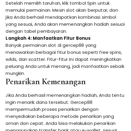
Setelah memilih taruhan, klik tombol Spin untuk
memulai permainan. Mesin slot akan berputar, dan
jika Anda berhasil mendapatkan kombinasi simbol
yang sesuai, Anda akan memenangkan hadiah sesuai
dengan tabel pembayaran.
Langkah 4: Manfaatkan Fitur Bonus
Banyak permainan slot di gercep88 yang
menawarkan berbagai fitur bonus seperti free spins,
wilds, dan scatter. Fitur-fitur ini dapat meningkatkan
peluang Anda untuk menang, jadi manfaatkan sebaik
mungkin.
Penarikan Kemenangan
Jika Anda berhasil memenangkan hadiah, Anda tentu
ingin menarik dana tersebut. Gercep88
mempermudah proses penarikan dengan
menyediakan beberapa metode penarikan yang
aman dan cepat. Anda bisa melakukan penarikan
menggunakan transfer bank atau e-wallet, sesuai