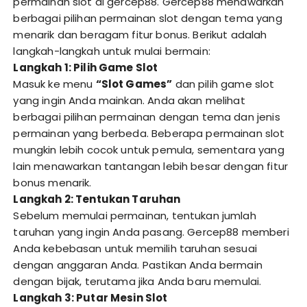
permainan slot di gercep88. Gercep88 menawarkan
berbagai pilihan permainan slot dengan tema yang
menarik dan beragam fitur bonus. Berikut adalah
langkah-langkah untuk mulai bermain:
Langkah 1: Pilih Game Slot
Masuk ke menu
“Slot Games”
dan pilih game slot
yang ingin Anda mainkan. Anda akan melihat
berbagai pilihan permainan dengan tema dan jenis
permainan yang berbeda. Beberapa permainan slot
mungkin lebih cocok untuk pemula, sementara yang
lain menawarkan tantangan lebih besar dengan fitur
bonus menarik.
Langkah 2: Tentukan Taruhan
Sebelum memulai permainan, tentukan jumlah
taruhan yang ingin Anda pasang. Gercep88 memberi
Anda kebebasan untuk memilih taruhan sesuai
dengan anggaran Anda. Pastikan Anda bermain
dengan bijak, terutama jika Anda baru memulai.
Langkah 3: Putar Mesin Slot