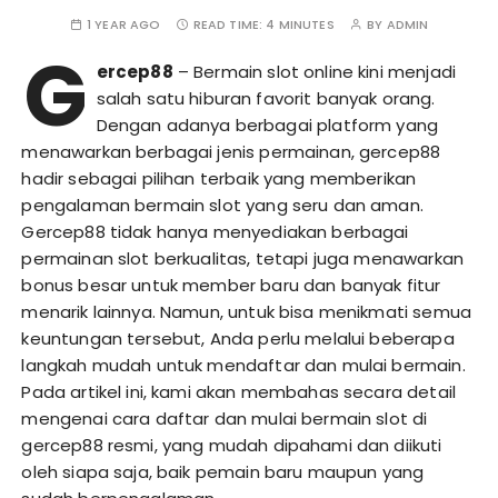
1 YEAR AGO
READ TIME:
4 MINUTES
BY
ADMIN
G
ercep88
– Bermain slot online kini menjadi
salah satu hiburan favorit banyak orang.
Dengan adanya berbagai platform yang
menawarkan berbagai jenis permainan, gercep88
hadir sebagai pilihan terbaik yang memberikan
pengalaman bermain slot yang seru dan aman.
Gercep88 tidak hanya menyediakan berbagai
permainan slot berkualitas, tetapi juga menawarkan
bonus besar untuk member baru dan banyak fitur
menarik lainnya. Namun, untuk bisa menikmati semua
keuntungan tersebut, Anda perlu melalui beberapa
langkah mudah untuk mendaftar dan mulai bermain.
Pada artikel ini, kami akan membahas secara detail
mengenai cara daftar dan mulai bermain slot di
gercep88 resmi, yang mudah dipahami dan diikuti
oleh siapa saja, baik pemain baru maupun yang