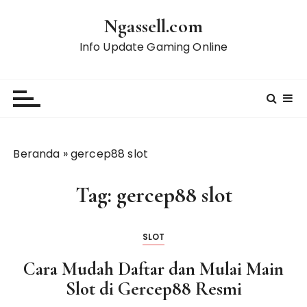
S
Ngassell.com
k
i
Info Update Gaming Online
p
t
o
c
o
n
Beranda
»
gercep88 slot
t
e
Tag:
gercep88 slot
n
t
SLOT
Cara Mudah Daftar dan Mulai Main
Slot di Gercep88 Resmi