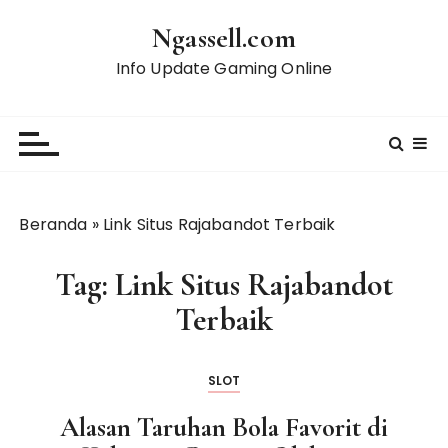
S
Ngassell.com
k
i
Info Update Gaming Online
p
t
o
c
o
n
Beranda
»
Link Situs Rajabandot Terbaik
t
e
Tag:
Link Situs Rajabandot
n
t
Terbaik
SLOT
Alasan Taruhan Bola Favorit di