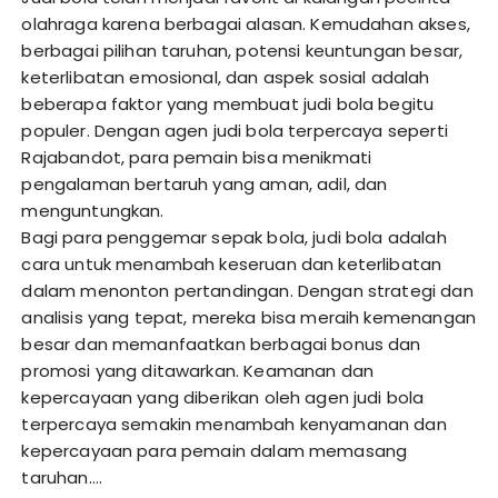
olahraga karena berbagai alasan. Kemudahan akses,
berbagai pilihan taruhan, potensi keuntungan besar,
keterlibatan emosional, dan aspek sosial adalah
beberapa faktor yang membuat judi bola begitu
populer. Dengan agen judi bola terpercaya seperti
Rajabandot, para pemain bisa menikmati
pengalaman bertaruh yang aman, adil, dan
menguntungkan.
Bagi para penggemar sepak bola, judi bola adalah
cara untuk menambah keseruan dan keterlibatan
dalam menonton pertandingan. Dengan strategi dan
analisis yang tepat, mereka bisa meraih kemenangan
besar dan memanfaatkan berbagai bonus dan
promosi yang ditawarkan. Keamanan dan
kepercayaan yang diberikan oleh agen judi bola
terpercaya semakin menambah kenyamanan dan
kepercayaan para pemain dalam memasang
taruhan.…