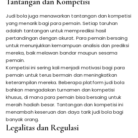
Tantangan dan Kompetisi
Judi bola juga menawarkan tantangan dan kompetisi
yang menarik bagi para pemain. Setiap taruhan
adalah tantangan untuk memprediksi hasil
pertandingan dengan akurat. Para pemain bersaing
untuk menunjukkan kemampuan analisis dan prediksi
mereka, baik melawan bandar maupun sesama
pemain.
Kompetisi ini sering kali menjadi motivasi bagi para
pemain untuk terus bermain dan meningkatkan
keterampilan mereka. Beberapa platform judi bola
bahkan mengadakan turnamen dan kompetisi
khusus, di mana para pemain bisa bersaing untuk
meraih hadiah besar. Tantangan dan kompetisi ini
menambah keseruan dan daya tarik judi bola bagi
banyak orang.
Legalitas dan Regulasi