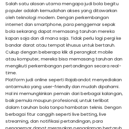
Salah satu alasan utama mengapa judi bola begitu
populer adalah kemudahan akses yang ditawarkan
oleh teknologi modern. Dengan perkembangan
internet dan smartphone, para penggemar sepak
bola sekarang dapat memasang taruhan mereka
kapan saja dan di mana saja. Tidak perlu lagi pergi ke
bandar darat atau tempat khusus untuk bertaruh.
Cukup dengan beberapa klik di perangkat mobile
atau komputer, mereka bisa memasang taruhan dan
mengikuti perkembangan pertandingan secara real-
time.
Platform judi online seperti Rajabandot menyediakan
antarmuka yang user-friendly dan mudah dipahami.
Hal ini memungkinkan pemain dari berbagai kalangan,
baik pemula maupun profesional, untuk terlibat
dalam taruhan bola tanpa hambatan teknis. Dengan
berbagai fitur canggih seperti live betting, live
streaming, dan notifikasi pertandingan, para
penggemar dapat merasakan pengalaman bertaruh