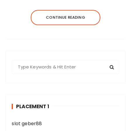
CONTINUE READING
S
e
a
r
c
h
PLACEMENT 1
f
o
r
slot geber88
: