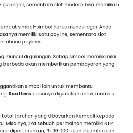
i 3 gulungan, sementara slot modern bisa memiliki 5
 tempat simbol-simbol harus muncul agar Anda
asanya memiliki satu payline, sementara slot
n ribuan paylines.
uncul di gulungan. Setiap simbol memiliki nilai
yang berbeda akan memberikan pembayaran yang
ggantikan simbol lain untuk membantu
ang.
Scatters
biasanya digunakan untuk memicu
i total taruhan yang dibayarkan kembali kepada
. Misalnya, jika sebuah permainan memiliki RTP
yang dipertaruhkan, Rp96.000 akan dikembalikan