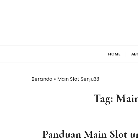
S
k
i
p
t
o
c
HOME
AB
o
n
t
Beranda
»
Main Slot Senju33
e
n
Tag:
Main
t
Panduan Main Slot u