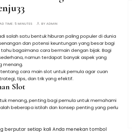
enju33
AD TIME:
5 MINUTES
BY
ADMIN
adi salah satu bentuk hiburan paling populer di dunia
kesenangan dan potensi keuntungan yang besar bagi
tahu bagaimana cara bermain dengan bijak. Bagi
at sederhana, namun terdapat banyak aspek yang
ng menang.
 tentang cara main slot untuk pemula agar cuan
tegi, tips, dan trik yang efektif.
an Slot
ntuk menang, penting bagi pemula untuk memahami
dalah beberapa istilah dan konsep penting yang perlu
ng berputar setiap kali Anda menekan tombol