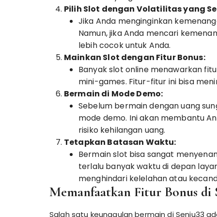
Pilih Slot dengan Volatilitas yang Se
Jika Anda menginginkan kemenangan y
Namun, jika Anda mencari kemenanga
lebih cocok untuk Anda.
Mainkan Slot dengan Fitur Bonus:
Banyak slot online menawarkan fitu
mini-games. Fitur-fitur ini bisa m
Bermain di Mode Demo:
Sebelum bermain dengan uang sungg
mode demo. Ini akan membantu An
risiko kehilangan uang.
Tetapkan Batasan Waktu:
Bermain slot bisa sangat menyenan
terlalu banyak waktu di depan lay
menghindari kelelahan atau kecand
Memanfaatkan Fitur Bonus di 
Salah satu keunggulan bermain di Senju33 ad