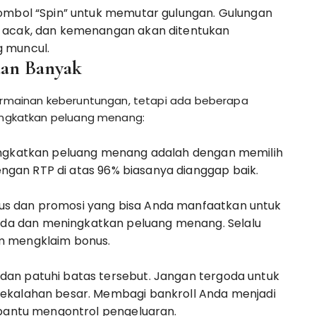
tombol “Spin” untuk memutar gulungan. Gulungan
a acak, dan kemenangan akan ditentukan
g muncul.
uan Banyak
ermainan keberuntungan, tetapi ada beberapa
ingkatkan peluang menang:
ningkatkan peluang menang adalah dengan memilih
 dengan RTP di atas 96% biasanya dianggap baik.
s dan promosi yang bisa Anda manfaatkan untuk
a dan meningkatkan peluang menang. Selalu
m mengklaim bonus.
an patuhi batas tersebut. Jangan tergoda untuk
kekalahan besar. Membagi bankroll Anda menjadi
mbantu mengontrol pengeluaran.