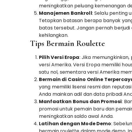
meningkatkan peluang kemenangan d
Manajemen Bankroll
: Selalu penting
Tetapkan batasan berapa banyak yang 
batas tersebut. Jangan pernah berjud
kehilangkan.
Tips Bermain Roulette
Pilih Versi Eropa
: Jika memungkinkan, 
versi Amerika. Versi Eropa memiliki ho
satu nol, sementara versi Amerika memil
Bermain di Casino Online Terpercay
yang memiliki lisensi resmi dan reputa
Anda mainkan adil dan data pribadi An
Manfaatkan Bonus dan Promosi
: Ba
promosi untuk pemain baru dan pemain
meningkatkan saldo awal Anda.
Latihan dengan Mode Demo
: Sebel
bermain roulette dalam mode demo. 