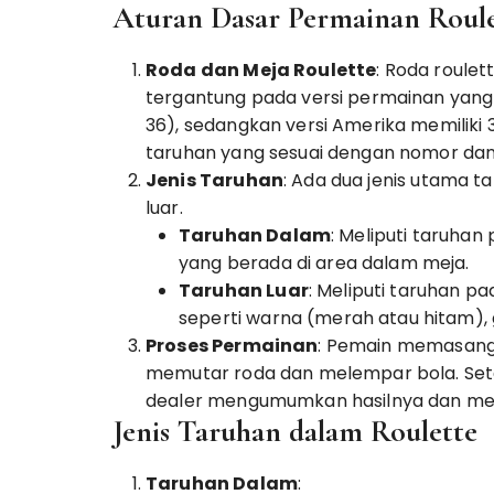
Aturan Dasar Permainan Roule
Roda dan Meja Roulette
: Roda roulet
tergantung pada versi permainan yang 
36), sedangkan versi Amerika memiliki 3
taruhan yang sesuai dengan nomor dan 
Jenis Taruhan
: Ada dua jenis utama t
luar.
Taruhan Dalam
: Meliputi taruha
yang berada di area dalam meja.
Taruhan Luar
: Meliputi taruhan p
seperti warna (merah atau hitam), g
Proses Permainan
: Pemain memasang 
memutar roda dan melempar bola. Sete
dealer mengumumkan hasilnya dan m
Jenis Taruhan dalam Roulette
Taruhan Dalam
: