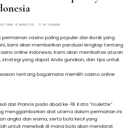
donesia
AD TIME:
4 MINUTES
BY
ADMIN
 permainan casino paling populer dan ikonik yang
kel ini, kami akan memberikan panduan lengkap tentang
casino online Indonesia. Kami akan membahas aturan
, strategi yang dapat Anda gunakan, dan tips untuk
 wawasan tentang bagaimana memilih casino online
l dari Prancis pada abad ke-18. Kata “roulette”
yang menggambarkan alat utama dalam permainan ini.
an angka dan warna, serta bola kecil yang
alah untuk menebak di mana bola akan mendarat