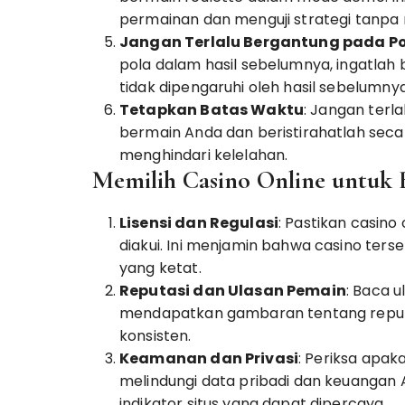
permainan dan menguji strategi tanpa ri
Jangan Terlalu Bergantung pada P
pola dalam hasil sebelumnya, ingatlah
tidak dipengaruhi oleh hasil sebelumnya
Tetapkan Batas Waktu
: Jangan terl
bermain Anda dan beristirahatlah seca
menghindari kelelahan.
Memilih Casino Online untuk 
Lisensi dan Regulasi
: Pastikan casino 
diakui. Ini menjamin bahwa casino te
yang ketat.
Reputasi dan Ulasan Pemain
: Baca u
mendapatkan gambaran tentang reputasi 
konsisten.
Keamanan dan Privasi
: Periksa apak
melindungi data pribadi dan keuangan A
indikator situs yang dapat dipercaya.