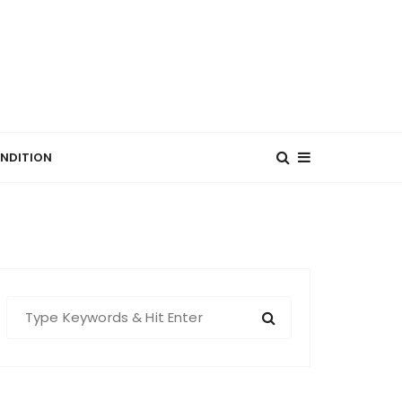
NDITION
S
e
a
r
c