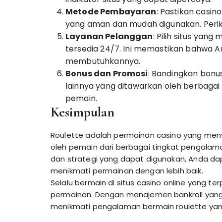
Metode Pembayaran
: Pastikan cas
yang aman dan mudah digunakan. Perik
Layanan Pelanggan
: Pilih situs yan
tersedia 24/7. Ini memastikan bahwa 
membutuhkannya.
Bonus dan Promosi
: Bandingkan bonu
lainnya yang ditawarkan oleh berbagai s
pemain.
Kesimpulan
Roulette adalah permainan casino yang me
oleh pemain dari berbagai tingkat pengalam
dan strategi yang dapat digunakan, Anda 
menikmati permainan dengan lebih baik.
Selalu bermain di situs casino online yang 
permainan. Dengan manajemen bankroll yang 
menikmati pengalaman bermain roulette y