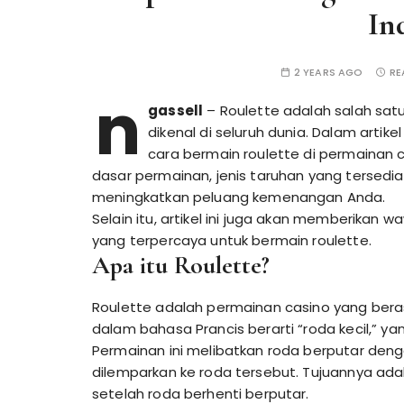
In
2 YEARS AGO
RE
n
gassell
– Roulette adalah salah satu
dikenal di seluruh dunia. Dalam arti
cara bermain roulette di permainan 
dasar permainan, jenis taruhan yang tersedia
meningkatkan peluang kemenangan Anda.
Selain itu, artikel ini juga akan memberikan
yang terpercaya untuk bermain roulette.
Apa itu Roulette?
Roulette adalah permainan casino yang berasa
dalam bahasa Prancis berarti “roda kecil,” 
Permainan ini melibatkan roda berputar deng
dilemparkan ke roda tersebut. Tujuannya ad
setelah roda berhenti berputar.