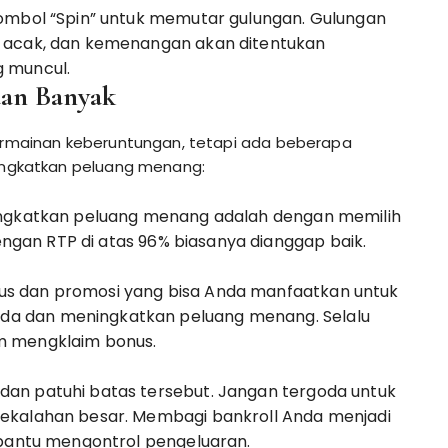
tombol “Spin” untuk memutar gulungan. Gulungan
a acak, dan kemenangan akan ditentukan
g muncul.
uan Banyak
ermainan keberuntungan, tetapi ada beberapa
ingkatkan peluang menang:
ningkatkan peluang menang adalah dengan memilih
 dengan RTP di atas 96% biasanya dianggap baik.
s dan promosi yang bisa Anda manfaatkan untuk
a dan meningkatkan peluang menang. Selalu
m mengklaim bonus.
an patuhi batas tersebut. Jangan tergoda untuk
kekalahan besar. Membagi bankroll Anda menjadi
mbantu mengontrol pengeluaran.