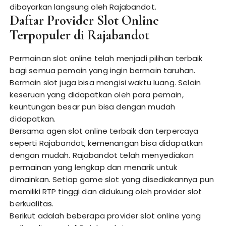
dibayarkan langsung oleh Rajabandot.
Daftar Provider Slot Online
Terpopuler di Rajabandot
Permainan slot online telah menjadi pilihan terbaik
bagi semua pemain yang ingin bermain taruhan.
Bermain slot juga bisa mengisi waktu luang. Selain
keseruan yang didapatkan oleh para pemain,
keuntungan besar pun bisa dengan mudah
didapatkan.
Bersama agen slot online terbaik dan terpercaya
seperti Rajabandot, kemenangan bisa didapatkan
dengan mudah. Rajabandot telah menyediakan
permainan yang lengkap dan menarik untuk
dimainkan. Setiap game slot yang disediakannya pun
memiliki RTP tinggi dan didukung oleh provider slot
berkualitas.
Berikut adalah beberapa provider slot online yang