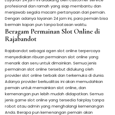
profesional dan ramah yang siap membantu dan
menjawab segala macam pertanyaan dari pemain.
Dengan adanya layanan 24 jam ini, para pemain bisa
bermain kapan pun tanpa batasan waktu.
Beragam Permainan Slot Online di
Rajabandot
Rajabandot sebagai agen slot online terpercaya
menyediakan ribuan permainan slot online yang
menarik dan seru untuk dimainkan. Semua jenis
permainan slot online tersebut didukung oleh
provider slot online terbaik dan terkemuka di dunia.
Adanya provider berkualitas ini akan memudahkan
pemain untuk memainkan slot online, dan
kemenangan pun lebih mudah didapatkan. Semua
jenis game slot online yang tersedia fairplay tanpa
robot atau admin yang menghalangi kemenangan
Anda. Berapa pun kemenangan pemain akan