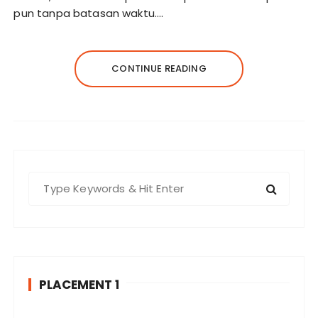
pun tanpa batasan waktu.…
CONTINUE READING
S
e
a
r
c
h
PLACEMENT 1
f
o