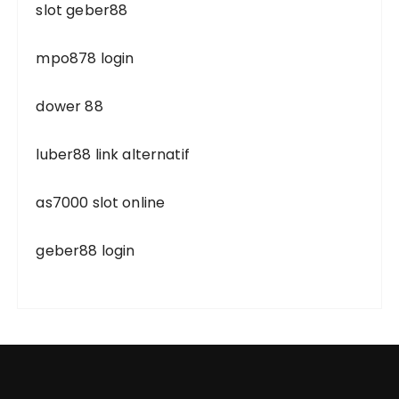
r
slot geber88
:
mpo878 login
dower 88
luber88 link alternatif
as7000 slot online
geber88 login