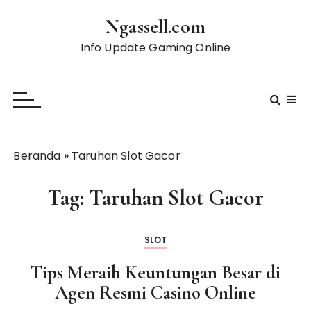
S
Ngassell.com
k
i
Info Update Gaming Online
p
t
o
c
o
n
Beranda
»
Taruhan Slot Gacor
t
e
Tag:
Taruhan Slot Gacor
n
t
SLOT
Tips Meraih Keuntungan Besar di
Agen Resmi Casino Online