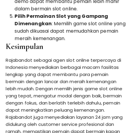
demo dapat membantu pemain lebih mahir
dalam bermain slot online.
Pilih Permainan Slot yang Gampang
Dimenangkan
: Memilih game slot online yang
sudah dikuasai dapat memudahkan pemain
meraih kemenangan.
Kesimpulan
Rajabandot sebagai agen slot online terpercaya di
Indonesia menyediakan berbagai macam fasilitas
lengkap yang dapat membantu para pemain
bermain dengan lancar dan meraih kemenangan
lebih mudah. Dengan memilih jenis game slot online
yang tepat, mengatur modal dengan baik, bermain
dengan fokus, dan berlatih terlebih dahulu, pemain
dapat meningkatkan peluang kemenangan.
Rajabandot juga menyediakan layanan 24 jam yang
didukung oleh customer service profesional dan
ramah, memastikan pemain dapat bermain kapan