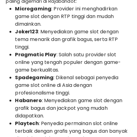
paling digemari di Rajabandot:
Microgaming
: Provider ini menghadirkan
game slot dengan RTP tinggi dan mudah
dimainkan.
Joker123
: Menyediakan game slot dengan
tema menarik dan grafik bagus, serta RTP
tinggi.
Pragmatic Play
: Salah satu provider slot
online yang tengah populer dengan game-
game berkualitas.
Spadegaming
: Dikenal sebagai penyedia
game slot online di Asia dengan
profesionalisme tinggi.
Habanero
: Menyediakan game slot dengan
grafik bagus dan jackpot yang mudah
didapatkan.
Playtech
: Penyedia permainan slot online
terbaik dengan grafis yang bagus dan banyak