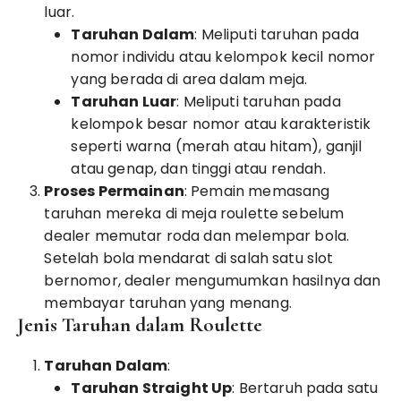
luar.
Taruhan Dalam
: Meliputi taruhan pada
nomor individu atau kelompok kecil nomor
yang berada di area dalam meja.
Taruhan Luar
: Meliputi taruhan pada
kelompok besar nomor atau karakteristik
seperti warna (merah atau hitam), ganjil
atau genap, dan tinggi atau rendah.
Proses Permainan
: Pemain memasang
taruhan mereka di meja roulette sebelum
dealer memutar roda dan melempar bola.
Setelah bola mendarat di salah satu slot
bernomor, dealer mengumumkan hasilnya dan
membayar taruhan yang menang.
Jenis Taruhan dalam Roulette
Taruhan Dalam
:
Taruhan Straight Up
: Bertaruh pada satu