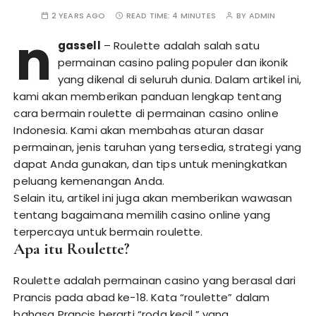
2 YEARS AGO
READ TIME:
4 MINUTES
BY
ADMIN
n
gassell
– Roulette adalah salah satu
permainan casino paling populer dan ikonik
yang dikenal di seluruh dunia. Dalam artikel ini,
kami akan memberikan panduan lengkap tentang
cara bermain roulette di permainan casino online
Indonesia. Kami akan membahas aturan dasar
permainan, jenis taruhan yang tersedia, strategi yang
dapat Anda gunakan, dan tips untuk meningkatkan
peluang kemenangan Anda.
Selain itu, artikel ini juga akan memberikan wawasan
tentang bagaimana memilih casino online yang
terpercaya untuk bermain roulette.
Apa itu Roulette?
Roulette adalah permainan casino yang berasal dari
Prancis pada abad ke-18. Kata “roulette” dalam
bahasa Prancis berarti “roda kecil,” yang