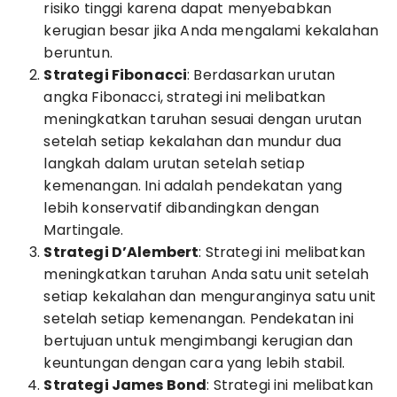
risiko tinggi karena dapat menyebabkan
kerugian besar jika Anda mengalami kekalahan
beruntun.
Strategi Fibonacci
: Berdasarkan urutan
angka Fibonacci, strategi ini melibatkan
meningkatkan taruhan sesuai dengan urutan
setelah setiap kekalahan dan mundur dua
langkah dalam urutan setelah setiap
kemenangan. Ini adalah pendekatan yang
lebih konservatif dibandingkan dengan
Martingale.
Strategi D’Alembert
: Strategi ini melibatkan
meningkatkan taruhan Anda satu unit setelah
setiap kekalahan dan menguranginya satu unit
setelah setiap kemenangan. Pendekatan ini
bertujuan untuk mengimbangi kerugian dan
keuntungan dengan cara yang lebih stabil.
Strategi James Bond
: Strategi ini melibatkan