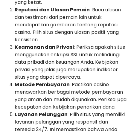
yang ketat.
Reputasi dan Ulasan Pemain
: Baca ulasan
dan testimoni dari pemain lain untuk
mendapatkan gambaran tentang reputasi
casino. Pilih situs dengan ulasan positif yang
konsisten.
Keamanan dan Privasi
: Periksa apakah situs
menggunakan enkripsi SSL untuk melindungi
data pribadi dan keuangan Anda. Kebijakan
privasi yang jelas juga merupakan indikator
situs yang dapat dipercaya.
Metode Pembayaran
: Pastikan casino
menawarkan berbagai metode pembayaran
yang aman dan mudah digunakan. Periksa juga
kecepatan dan kebijakan penarikan dana.
Layanan Pelanggan
: Pilih situs yang memiliki
layanan pelanggan yang responsif dan
tersedia 24/7. Ini memastikan bahwa Anda