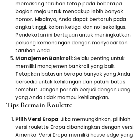
memasang taruhan tetap pada beberapa
bagian meja untuk mencakup lebih banyak
nomor. Misalnya, Anda dapat bertaruh pada
angka tinggi, kolom ketiga, dan nol sekaligus.
Pendekatan ini bertujuan untuk meningkatkan
peluang kemenangan dengan menyebarkan
taruhan Anda.
Manajemen Bankroll
: Selalu penting untuk
memiliki manajemen bankroll yang baik.
Tetapkan batasan berapa banyak yang Anda
bersedia untuk kehilangan dan patuhi batas
tersebut. Jangan pernah berjudi dengan uang
yang Anda tidak mampu kehilangkan.
Tips Bermain Roulette
Pilih Versi Eropa
: Jika memungkinkan, pilihlah
versi roulette Eropa dibandingkan dengan versi
Amerika. Versi Eropa memiliki house edge yang