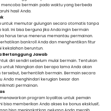
isa mencoba bermain pada waktu yang berbeda
ruhi hasil Anda.
ak
a untuk memutar gulungan secara otomatis tanpa
ali. Ini bisa berguna jika Anda ingin bermain
pa harus terus menerus memantau permainan.
rhatikan bankroll Anda dan menghentikan fitur
i kekalahan beruntun.
ra Bertanggung Jawab
uk diri sendiri sebelum mulai bermain. Tentukan
p untuk hilangkan dan berapa lama Anda akan
 tersebut, berhentilah bermain. Bermain secara
 Anda menghindari kerugian besar dan
ikmati permainan.
as
ya menawarkan program loyalitas untuk pemain
i bisa memberikan Anda akses ke bonus eksklusif,
a yang bisa meningkatkan peluang Anda meraih