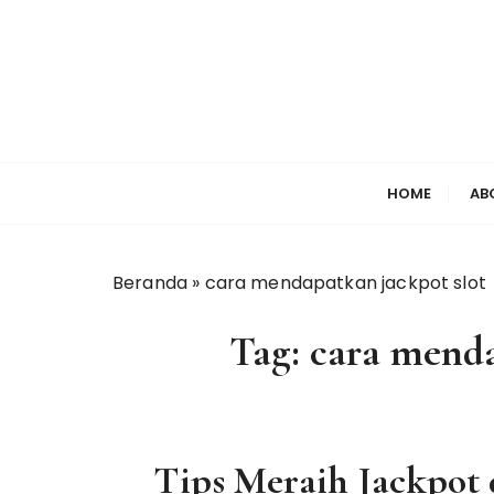
S
k
i
p
t
o
c
HOME
AB
o
n
t
Beranda
»
cara mendapatkan jackpot slot
e
n
Tag:
cara menda
t
Tips Meraih Jackpot 