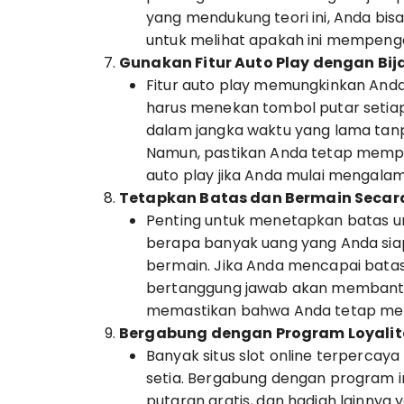
yang mendukung teori ini, Anda b
untuk melihat apakah ini mempenga
Gunakan Fitur Auto Play dengan Bij
Fitur auto play memungkinkan And
harus menekan tombol putar setiap k
dalam jangka waktu yang lama tan
Namun, pastikan Anda tetap mempe
auto play jika Anda mulai mengalam
Tetapkan Batas dan Bermain Seca
Penting untuk menetapkan batas unt
berapa banyak uang yang Anda sia
bermain. Jika Anda mencapai batas
bertanggung jawab akan membantu
memastikan bahwa Anda tetap men
Bergabung dengan Program Loyalit
Banyak situs slot online terperca
setia. Bergabung dengan program in
putaran gratis, dan hadiah lainny