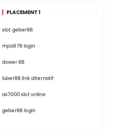
h
PLACEMENT 1
f
o
r
slot geber88
:
mpo878 login
dower 88
luber88 link alternatif
as7000 slot online
geber88 login