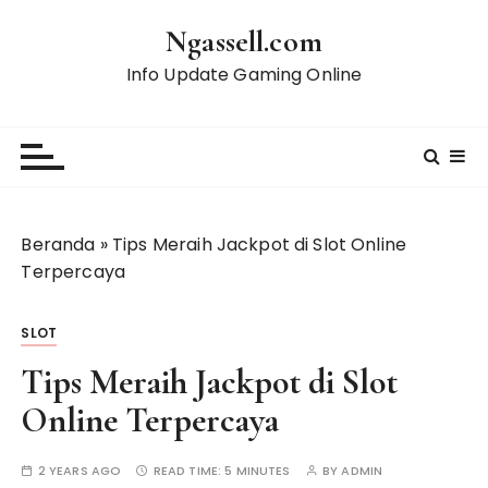
S
Ngassell.com
k
i
Info Update Gaming Online
p
t
o
c
o
n
Beranda
»
Tips Meraih Jackpot di Slot Online
t
Terpercaya
e
n
SLOT
t
Tips Meraih Jackpot di Slot
Online Terpercaya
2 YEARS AGO
READ TIME:
5 MINUTES
BY
ADMIN