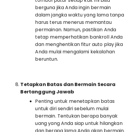
tombol putar setiap kali. Ini bisa
berguna jika Anda ingin bermain
dalam jangka waktu yang lama tanpa
harus terus menerus memantau
permainan. Namun, pastikan Anda
tetap memperhatikan bankroll Anda
dan menghentikan fitur auto play jika
Anda mulai mengalami kekalahan
beruntun.
Tetapkan Batas dan Bermain Secara
Bertanggung Jawab
Penting untuk menetapkan batas
untuk diri sendiri sebelum mulai
bermain. Tentukan berapa banyak
uang yang Anda siap untuk hilangkan
dan berapa lama Anda akan bermain.