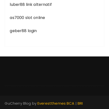
luber88 link alternatif
as7000 slot online
geber88 login
GuCherry Blog by
Everestthemes
BCA
|
BRI