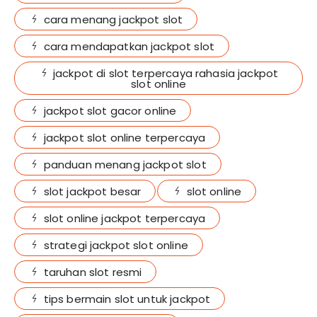
cara menang jackpot slot
cara mendapatkan jackpot slot
jackpot di slot terpercaya rahasia jackpot
slot online
jackpot slot gacor online
jackpot slot online terpercaya
panduan menang jackpot slot
slot jackpot besar
slot online
slot online jackpot terpercaya
strategi jackpot slot online
taruhan slot resmi
tips bermain slot untuk jackpot