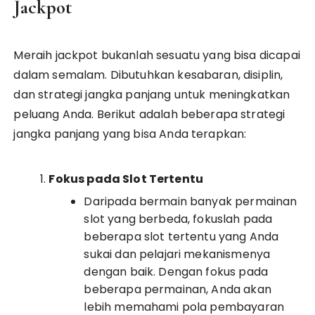
Jackpot
Meraih jackpot bukanlah sesuatu yang bisa dicapai
dalam semalam. Dibutuhkan kesabaran, disiplin,
dan strategi jangka panjang untuk meningkatkan
peluang Anda. Berikut adalah beberapa strategi
jangka panjang yang bisa Anda terapkan:
Fokus pada Slot Tertentu
Daripada bermain banyak permainan
slot yang berbeda, fokuslah pada
beberapa slot tertentu yang Anda
sukai dan pelajari mekanismenya
dengan baik. Dengan fokus pada
beberapa permainan, Anda akan
lebih memahami pola pembayaran