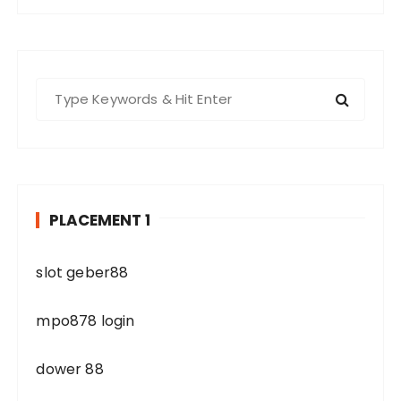
S
e
a
r
c
h
PLACEMENT 1
f
o
r
slot geber88
:
mpo878 login
dower 88