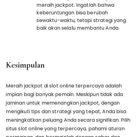
meraih jackpot. Ingatlah bahwa
keberuntungan bisa berubah
sewaktu-waktu, tetapi strategi yang
baik akan selalu membantu Anda.
Kesimpulan
Meraih jackpot di slot online terpercaya adalah
impian bagi banyak pemain. Meskipun tidak ada
jaminan untuk memenangkan jackpot, dengan
mengikuti tips dan strategi yang tepat, Anda bisa
meningkatkan peluang Anda secara signifikan. Pilih
situs slot online yang terpercaya, pahami aturan