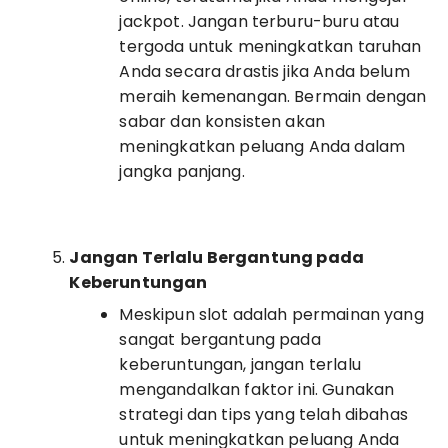
jackpot. Jangan terburu-buru atau
tergoda untuk meningkatkan taruhan
Anda secara drastis jika Anda belum
meraih kemenangan. Bermain dengan
sabar dan konsisten akan
meningkatkan peluang Anda dalam
jangka panjang.
Jangan Terlalu Bergantung pada
Keberuntungan
Meskipun slot adalah permainan yang
sangat bergantung pada
keberuntungan, jangan terlalu
mengandalkan faktor ini. Gunakan
strategi dan tips yang telah dibahas
untuk meningkatkan peluang Anda