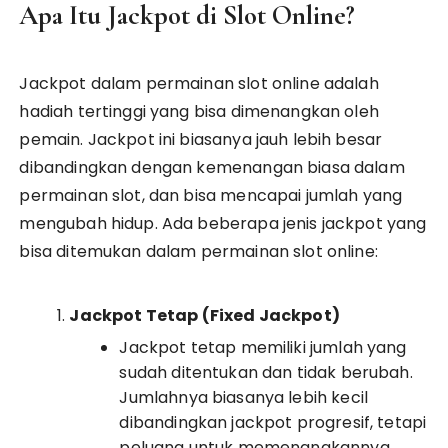
Apa Itu Jackpot di Slot Online?
Jackpot dalam permainan slot online adalah
hadiah tertinggi yang bisa dimenangkan oleh
pemain. Jackpot ini biasanya jauh lebih besar
dibandingkan dengan kemenangan biasa dalam
permainan slot, dan bisa mencapai jumlah yang
mengubah hidup. Ada beberapa jenis jackpot yang
bisa ditemukan dalam permainan slot online:
Jackpot Tetap (Fixed Jackpot)
Jackpot tetap memiliki jumlah yang
sudah ditentukan dan tidak berubah.
Jumlahnya biasanya lebih kecil
dibandingkan jackpot progresif, tetapi
peluang untuk memenangkannya