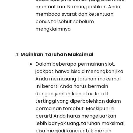
manfaatkan. Namun, pastikan Anda
membaca syarat dan ketentuan
bonus tersebut sebelum
mengklaimnya.
Mainkan Taruhan Maksimal
Dalam beberapa permainan slot,
jackpot hanya bisa dimenangkan jika
Anda memasang taruhan maksimal.
Ini berarti Anda harus bermain
dengan jumlah koin atau kredit
tertinggi yang diperbolehkan dalam
permainan tersebut. Meskipun ini
berarti Anda harus mengeluarkan
lebih banyak uang, taruhan maksimal
bisa menjadi kunci untuk meraih