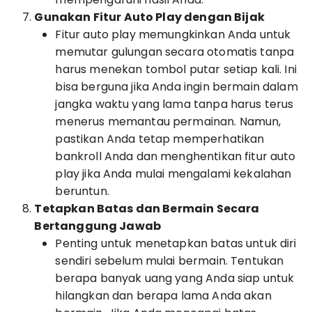
Gunakan Fitur Auto Play dengan Bijak
Fitur auto play memungkinkan Anda untuk
memutar gulungan secara otomatis tanpa
harus menekan tombol putar setiap kali. Ini
bisa berguna jika Anda ingin bermain dalam
jangka waktu yang lama tanpa harus terus
menerus memantau permainan. Namun,
pastikan Anda tetap memperhatikan
bankroll Anda dan menghentikan fitur auto
play jika Anda mulai mengalami kekalahan
beruntun.
Tetapkan Batas dan Bermain Secara
Bertanggung Jawab
Penting untuk menetapkan batas untuk diri
sendiri sebelum mulai bermain. Tentukan
berapa banyak uang yang Anda siap untuk
hilangkan dan berapa lama Anda akan