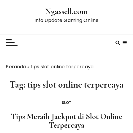
S
Ngassell.com
k
i
Info Update Gaming Online
p
t
o
c
o
n
Beranda
»
tips slot online terpercaya
t
e
Tag:
tips slot online terpercaya
n
t
SLOT
Tips Meraih Jackpot di Slot Online
Terpercaya