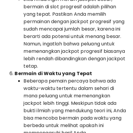
bermain di slot progresif adalah pilihan
yang tepat. Pastikan Anda memilih
permainan dengan jackpot progresif yang
sudah mencapai jumlah besar, karena ini
berarti ada potensi untuk menang besar.
Namun, ingatlah bahwa peluang untuk
memenangkan jackpot progresif biasanya
lebih rendah dibandingkan dengan jackpot
tetap.
Bermain di Waktu yang Tepat
Beberapa pemain percaya bahwa ada
waktu-waktu tertentu dalam sehari di
mana peluang untuk memenangkan
jackpot lebih tinggi. Meskipun tidak ada
bukti ilmiah yang mendukung teori ini, Anda
bisa mencoba bermain pada waktu yang
berbeda untuk melihat apakah ini
mempengaruhi hasil Anda.