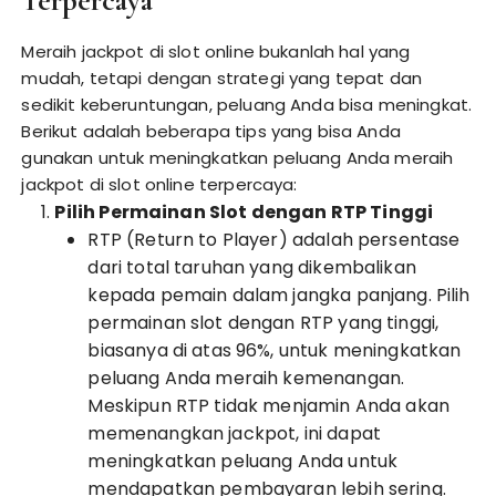
Terpercaya
Meraih jackpot di slot online bukanlah hal yang
mudah, tetapi dengan strategi yang tepat dan
sedikit keberuntungan, peluang Anda bisa meningkat.
Berikut adalah beberapa tips yang bisa Anda
gunakan untuk meningkatkan peluang Anda meraih
jackpot di slot online terpercaya:
Pilih Permainan Slot dengan RTP Tinggi
RTP (Return to Player) adalah persentase
dari total taruhan yang dikembalikan
kepada pemain dalam jangka panjang. Pilih
permainan slot dengan RTP yang tinggi,
biasanya di atas 96%, untuk meningkatkan
peluang Anda meraih kemenangan.
Meskipun RTP tidak menjamin Anda akan
memenangkan jackpot, ini dapat
meningkatkan peluang Anda untuk
mendapatkan pembayaran lebih sering.